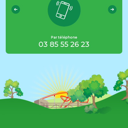
info@
parcdescombes
.com