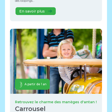
des loopings…
En savoir plus
A partir de 1 an
Retrouvez le charme des manèges d'antan !
Carrousel