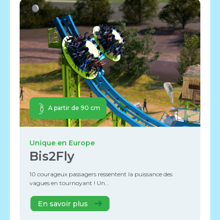
A partir de 90 cm
Unique en Europe
Bis2Fly
10 courageux passagers ressentent la puissance des
vagues en tournoyant ! Un…
En savoir plus