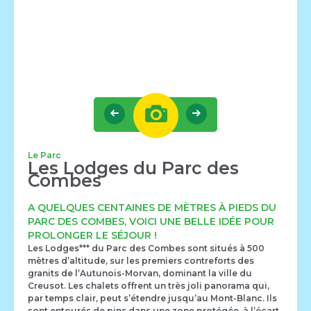
Le Parc
Les Lodges du Parc des
Combes
A QUELQUES CENTAINES DE MÈTRES À PIEDS DU
PARC DES COMBES, VOICI UNE BELLE IDÉE POUR
PROLONGER LE SÉJOUR !
Les Lodges*** du Parc des Combes sont situés à 500
mètres d’altitude, sur les premiers contreforts des
granits de l’Autunois-Morvan, dominant la ville du
Creusot. Les chalets offrent un très joli panorama qui,
par temps clair, peut s’étendre jusqu’au
Mont-Blanc
. Ils
sont entourés de pins dans une zone protégée, à l’écart