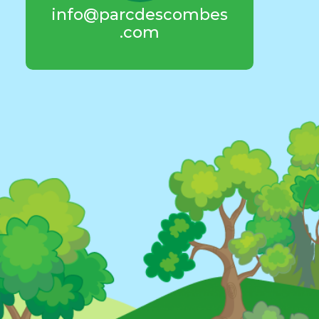
info@
parcdescombes
.com
Rue 
3
71200