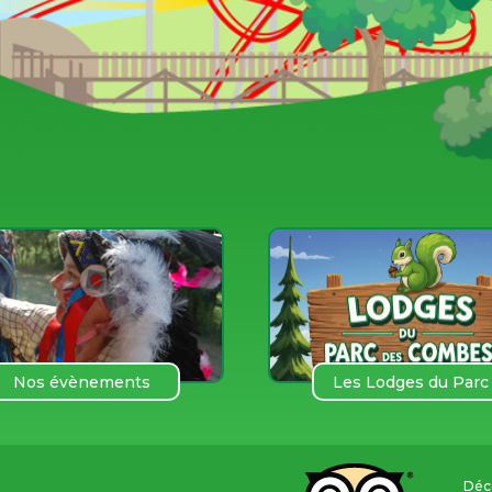
Nos évènements
Les Lodges du Parc
des COmbes
Déco