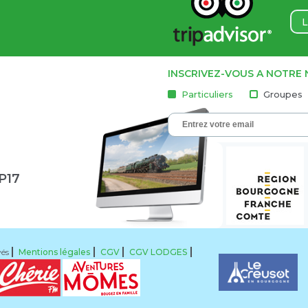
L
INSCRIVEZ-VOUS A NOTRE
Particuliers
Groupes
1P17
vés
Mentions légales
CGV
CGV LODGES