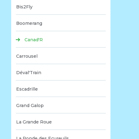
Bis2Fly
Boomerang
Canad'R
Carrousel
Déval'Train
Escadrille
Grand Galop
La Grande Roue
La Ronde des Ecureuils