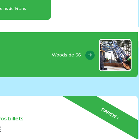
oins de 14 ans
Woodside 66
RAPIDE !
s billets
E