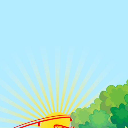
Rue des Pyrénées,
Par téléphone
1200 Le Creusot
03 85 55 26 2