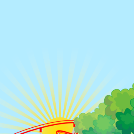
Rue des Pyrénées,
71200 Le Creus