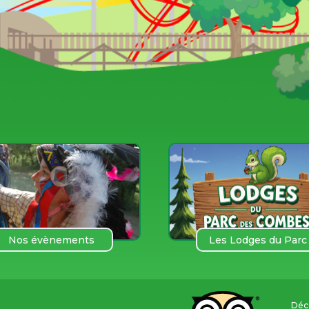
Nos évènements
Les Lodges du Parc
des COmbes
Déco