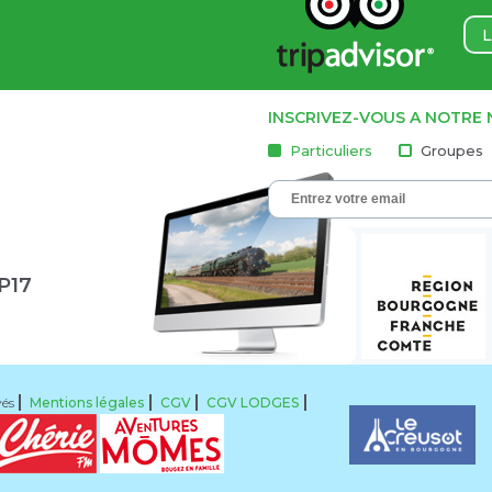
L
INSCRIVEZ-VOUS A NOTRE
Particuliers
Groupes
1P17
vés
Mentions légales
CGV
CGV LODGES