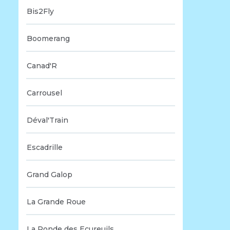
Bis2Fly
Boomerang
Canad'R
Carrousel
Déval'Train
Escadrille
Grand Galop
La Grande Roue
La Ronde des Ecureuils