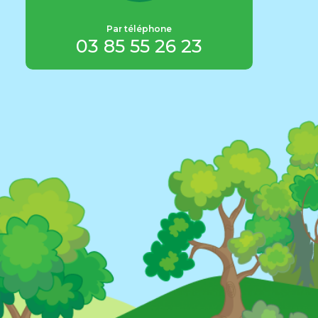
info@
pa
Par téléphone
ot
03 85 55 26 23