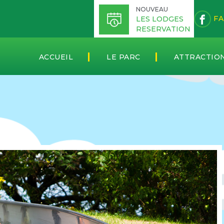
NOUVEAU
FA
LES LODGES
RESERVATION
ACCUEIL
LE PARC
ATTRACTIO