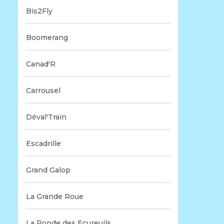
Bis2Fly
Boomerang
Canad'R
Carrousel
Déval'Train
Escadrille
Grand Galop
La Grande Roue
La Ronde des Ecureuils