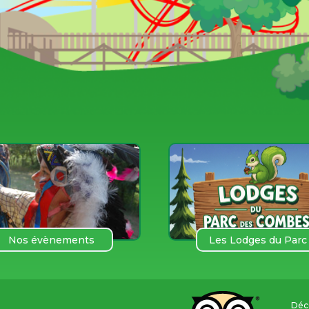
Nos évènements
Les Lodges du Parc
des COmbes
Déco