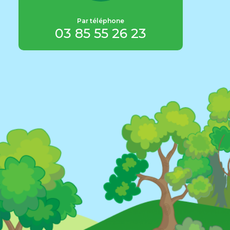
info@
pa
Par téléphone
ot
03 85 55 26 23