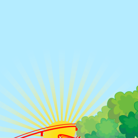
Rue des Pyrénées,
71200 Le Creus