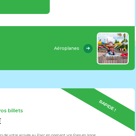
Aéroplanes
RAPIDE !
s billets
E
 de votre arrivée au Parc en prenant vos Pass en ligne.