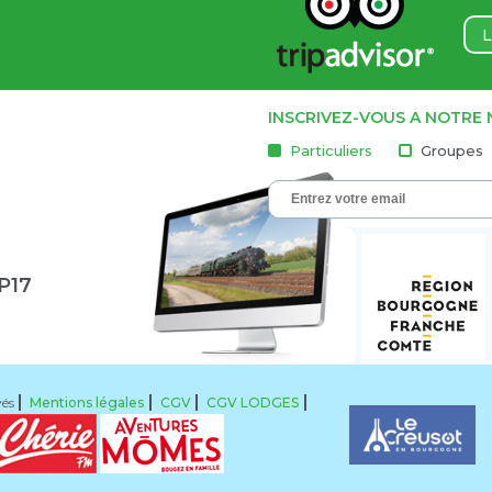
L
INSCRIVEZ-VOUS A NOTRE
Particuliers
Groupes
1P17
vés
Mentions légales
CGV
CGV LODGES