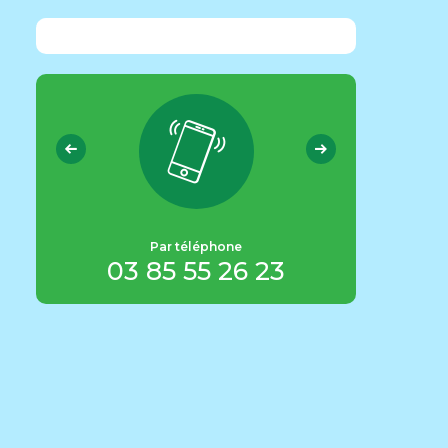
info@
pa
Par téléphone
ot
03 85 55 26 23