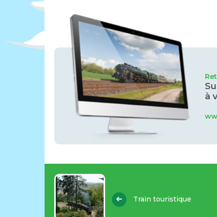
Re
Su
à 
www
Train touristique