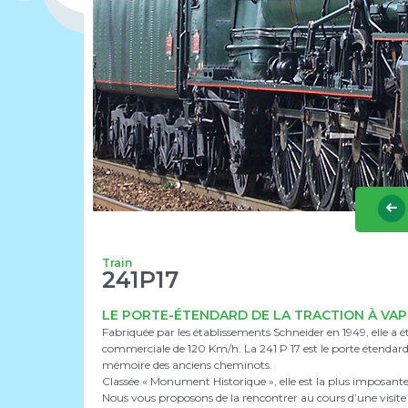
Train
241P17
LE PORTE-ÉTENDARD DE LA TRACTION À VA
Fabriquée par les établissements Schneider en 1949, elle a ét
commerciale de 120 Km/h. La 241 P 17 est le porte étendard
mémoire des anciens cheminots.
Classée « Monument Historique », elle est la plus imposant
Nous vous proposons de la rencontrer au cours d’une visite a