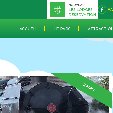
NOUVEAU
FA
LES LODGES
RESERVATION
ACCUEIL
LE PARC
ATTRACTIO
241P17