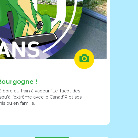
LES L
Bourgogne !
à bord du train à vapeur “Le Tacot des
squ’à l’extrême avec le Canad’R et ses
s ou en famille.