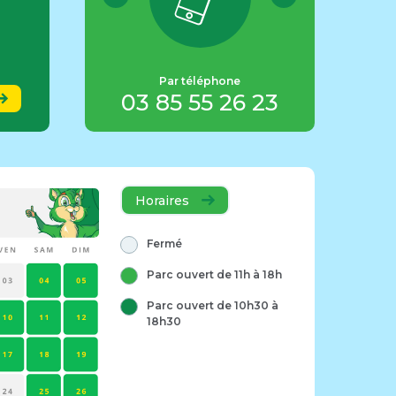
in
parcde
 Pyrénées,
Par téléphone
00 Le
03 85 55 26 23
.c
usot
Horaires
Fermé
Parc ouvert de 11h à 18h
Parc ouvert de 10h30 à
18h30