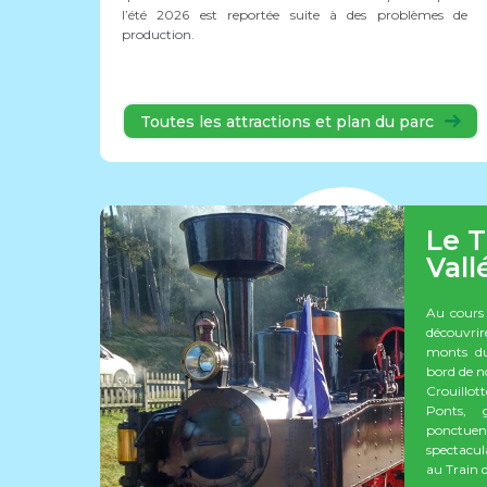
l’été 2026 est reportée suite à des problèmes de
production.
Toutes les attractions et plan du parc
Le T
Vall
Au cours
découvrir
monts du
bord de n
Crouillott
Ponts, 
ponctu
spectacul
au Train d