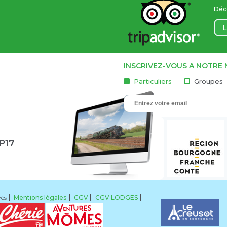
Déco
L
INSCRIVEZ-VOUS A NOTRE
Particuliers
Groupes
1P17
vés
Mentions légales
CGV
CGV LODGES