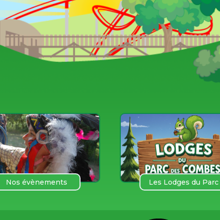
Nos évènements
Les Lodges du Parc
des COmbes