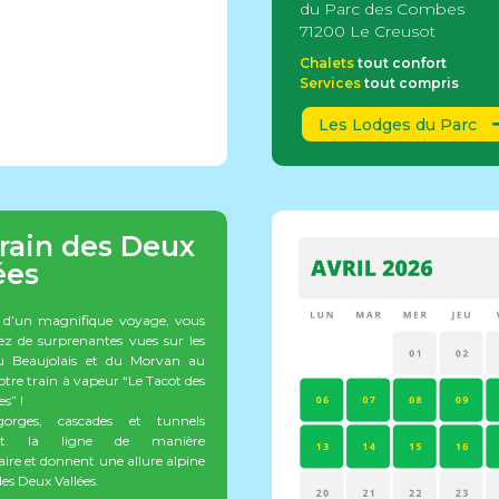
du Parc des Combes
71200 Le Creusot
Chalets
tout confort
Services
tout compris
Rue des
712
Les Lodges du Parc
Cre
rain des Deux
ées
 d’un magnifique voyage, vous
ez de surprenantes vues sur les
 Beaujolais et du Morvan au
otre train à vapeur “Le Tacot des
es” !
gorges, cascades et tunnels
ent la ligne de manière
aire et donnent une allure alpine
es Deux Vallées.