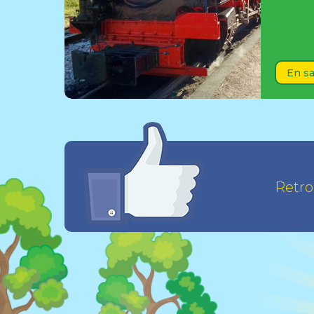
En sa
Retr