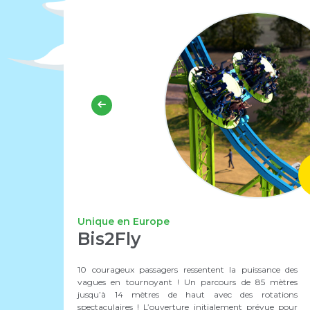
Unique en Europe
Bis2Fly
Les Toucans
Odysseus
La Ronde des Ecureuils
Les Rivières de l'Ouest
La Grande Roue
Woodside 66
Canad'R
Alpine Coaster
Aéroplanes
Petites Chaises Volantes
Rivière des Tonneaux
Montgolfières
Carrousel
Grand Galop
Tyrolienne
Vertingo
Nautic Jet
Escadrille
Déval'Train
Luge d'été
Boomerang
10 courageux passagers ressentent la puissance des
vagues en tournoyant ! Un parcours de 85 mètres
jusqu’à 14 mètres de haut avec des rotations
spectaculaires ! L’ouverture initialement prévue pour