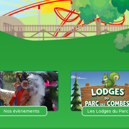
Nos évènements
Les Lodges du Parc
des COmbes