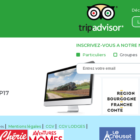
Déco
L
INSCRIVEZ-VOUS A NOTRE
Particuliers
Groupes
1P17
vés
Mentions légales
CGV
CGV LODGES