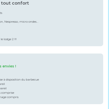
 tout confort
és
ion, Nespresso, micro ondes…
e lodge 2 !!!
 envies !
e à disposition du barbecue
reil
areil
s comprise
ménage compris