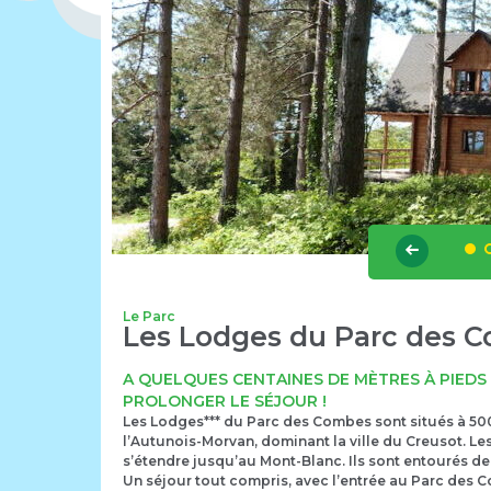
Le Parc
Les Lodges du Parc des 
A QUELQUES CENTAINES DE MÈTRES À PIEDS 
PROLONGER LE SÉJOUR !
Les Lodges*** du Parc des Combes sont situés à 500 
l’Autunois-Morvan, dominant la ville du Creusot. Les
s’étendre jusqu’au
Mont-Blanc
. Ils sont entourés d
Un séjour tout compris, avec l’entrée au Parc des 