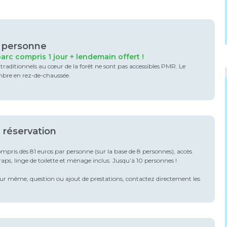
r personne
arc compris 1 jour + lendemain offert !
raditionnels au cœur de la forêt ne sont pas accessibles PMR. Le
mbre en rez-de-chaussée.
a réservation
mpris dès 81 euros par personne (sur la base de 8 personnes), accès
aps, linge de toilette et ménage inclus. Jusqu’à 10 personnes !
Rue des Pyrénées,
71200 Le Creus
our même, question ou ajout de prestations, contactez directement les