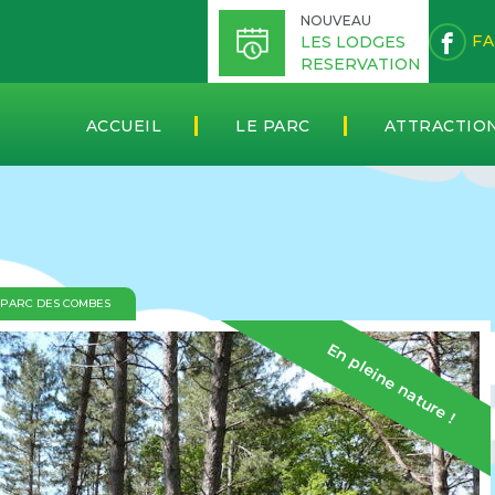
NOUVEAU
FA
LES LODGES
RESERVATION
ACCUEIL
LE PARC
ATTRACTIO
 PARC DES COMBES
En pleine nature !