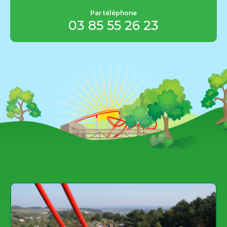
info@
parcdescombes
.com