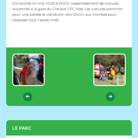
Dimanche 24 mai 2026 à 9h00, rassemblement de voitures
anciennes à la gare du Creusot CFC Ville. Les voitures partiront
pour une balade et viendront vers 12h00 aux Combes pour
s’exposer tout l’après-midi.
LE PARC